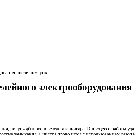
дования после пожаров
елейного электрооборудования
ия, повреждённого в результате пожара. В процессе работы удал
роткие замыкания. Очистка проводится с использованием безопа