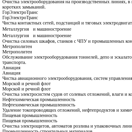
Очистка электрооборудования на производственных линиях, в
коротких замыканий.
ГорЭлектроТранс
ГорЭлектроТранс
Чистка контактных сетей, подстанций и тяговых электродвига
Металлургия и машиностроение
Металлургия и машиностроение
Очистка силовых шкафов, станков с ЧПУ и промышленных конт
Метрополитен
Метрополитен
Обслуживание электрооборудования тоннелей, депо и эскалато
транспорта.
Авиация
Авиация
Чистка авиационного электрооборудования, систем управлени
Морской и речной флот
Морской и речной флот
Очистка электросистем судов от солевых отложений, влаги и 
Нефтехимическая промышленность
Нефтехимическая промышленность
Удаление токопроводящих отложений, нефтепродуктов и химич
Пищевая промышленность
Пищевая промышленность
Очистка электрощитов, автоматов розлива и упаковочных лини
Промышленность строительных материалов