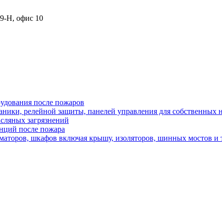
19-Н, офис 10
рудования после пожаров
аники, релейной защиты, панелей управления для собственных 
асляных загрязнений
анций после пожара
маторов, шкафов включая крышу, изоляторов, шинных мостов и