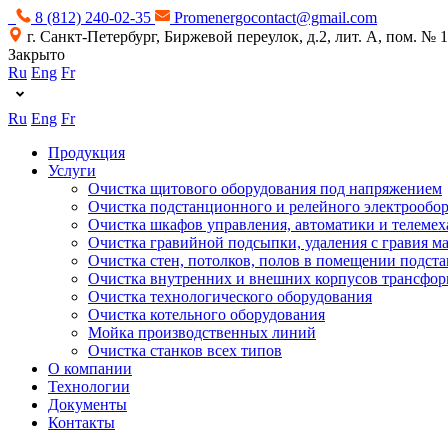
8 (812) 240-02-35
Promenergocontact@gmail.com
г. Санкт-Петербург, Биржевой переулок, д.2, лит. А, пом. № 
Закрыто
Ru
Eng
Fr
Ru
Eng
Fr
Продукция
Услуги
Очистка щитового оборудования под напряжением
Очистка подстанционного и релейного электрообо
Очистка шкафов управления, автоматики и телемех
Очистка гравийной подсыпки, удаления с гравия м
Очистка стен, потолков, полов в помещении подст
Очистка внутренних и внешних корпусов трансфор
Очистка технологического оборудования
Очистка котельного оборудования
Мойка производственных линий
Очистка станков всех типов
О компании
Технологии
Документы
Контакты