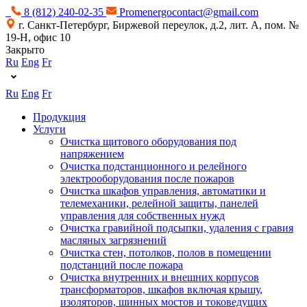
8 (812) 240-02-35
Promenergocontact@gmail.com
г. Санкт-Петербург, Биржевой переулок, д.2, лит. А, пом. №
19-Н, офис 10
Закрыто
Ru
Eng
Fr
Ru
Eng
Fr
Продукция
Услуги
Очистка щитового оборудования под
напряжением
Очистка подстанционного и релейного
электрооборудования после пожаров
Очистка шкафов управления, автоматики и
телемеханики, релейной защиты, панелей
управления для собственных нужд
Очистка гравийной подсыпки, удаления с гравия
масляных загрязнений
Очистка стен, потолков, полов в помещении
подстанций после пожара
Очистка внутренних и внешних корпусов
трансформаторов, шкафов включая крышу,
изоляторов, шинных мостов и токоведущих